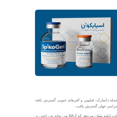
عت در کشورهایی از جمله دانمارک، فیلیپین و آفریقای جنوبی گسترش یافته
مطالعه آزمایشگاهی BA.2 نشان می‌دهد که افزایش سریع آن احتمالاً نتیجه انتقال‌پذیری بیشتر آن نسبت به BA.1 است و سایر مطالعات اولیه نشان می‌دهد که BA.2 می تواند به راحتی بر