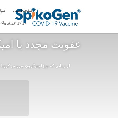
صفحه اصلی
اسپا
مراکز تزریق واک
عفونت مجدد با امیک
از زمانی که نوع اومیکرون ویروس کرونا ب