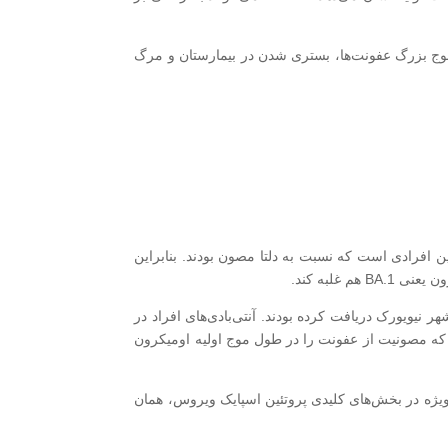
نتایج پشتیبانی کند، دانشمندان فکر می‌کنند که بعید است BA.2 باعث ایجاد دومین موج بزرگ عفونت‌ها، بستری شدن در بیمارستان و مرگ
ن افرادی است که نسبت به دلتا مصون بودند. بنابراین
 مطالعه‌ای توسط تیم باروش روی 24 نفر انجام شد که سه دوز از واکسن RNA فایزر را در شهر نیویورک دریافت کرده بودند. آنتی‌بادی‌های افراد در
ر مورد گروه کوچکتری از افرادی که مصونیت از عفونت را در طول موج اولیه اومیکرون
ای ژنتیکی فراوان آنها توضیح داد. ده‌ها جهش BA.1 را از BA.2 متمایز می‌کنند – به‌ویژه در بخش‌های کلیدی پروتئین اسپایک ویروس، همان