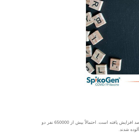
قبلاً در انگلستان، عفونت مجدد حدود 1 درصد از موارد گزارش شده کووید-19 را تشکیل می داد، اما این میزان اکنون به حدود 10 درصد افزایش یافته است. احتمالاً بیش از 650000 نفر دو
آلوده شدند.