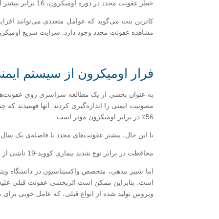
خطر عفونت مجدد در دوره اومیکرون، 16 برابر بیشتر از دوره زمانی است که دلتا نوع غالب بود.
کاترین بنت می‌گوید که عوامل متعددی می‌توانند افزا
مشاهده عفونت مجدد وجود دارد. سرایت سریع اومیکرون ن
فرار اومیکرون از سیستم ایمن
به عنوان بخشی از یک مطالعه سراسری روی عفونت‌ها د
56٪ در برابر اومیکرون موثر است.
با این حال، بیشتر عفونت‌های مجدد با فاصله‌ی یک سال 
محافظت در برابر نوع شدید بیماری کووید-19 ناشی از اومیکرون همچنان بالا باقی مانده است: در حدود 88٪.
اما شبیر مدهی، متخصص واکسیناسیون در دانشگاه ویتوا
است. بنابراین ممکن است اثربخشی عفونت قبلی علیه امی
ویروس تولید شده از انواع قبلی، که عامل خوبی برای م