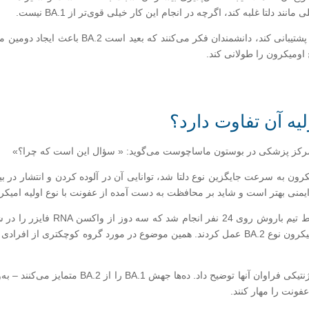
 دلتا غلبه کند، اگرچه در انجام این کار خیلی قوی‌تر از BA.1 نیست.
اگر مطالعات اپیدمیولوژیک در دنیای واقعی از این 
ومیکرون را طولانی کند.
لیه آن تفاوت دارد؟
رکز پزشکی در بوستون ماساچوست می‌گوید: « سؤال این است که چرا؟»
ون به سرعت جایگزین نوع دلتا شد، توانایی آن در آلوده کردن و انتشار در بی
برای بررسی تفاوت بین BA.1 و BA.2،
دفع عفونت بر اثر اومیکرون نوع BA.1 کمی بهتر از اومیکرون نوع BA.2 عمل کردند. همین موضوع د
رفتارهای متفاوت این دو نوع را می توان با تفاوت ه
فونت را مهار کنند.