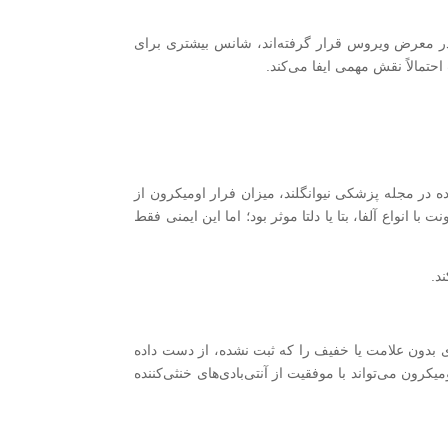
ر در معرض ویروس قرار گرفته‌اند، شانس بیشتری برای
تمالاً نقش مهمی ایفا می‌کند.
در مجله پزشکی نیوانگلند، میزان فرار اومیکرون از
چنانچه افراد قبلاً آلوده شده بودند، ایمنی ایجادشده حدود 90٪ در جلوگیری از عفونت با انواع آلفا، بتا یا دلتا موثر بود؛ اما این ایمنی فقط
د.
ی بدون علامت یا خفیف را که ثبت نشده، از دست داده
ون می‌تواند با موفقیت از آنتی‌بادی‌های خنثی‌کننده