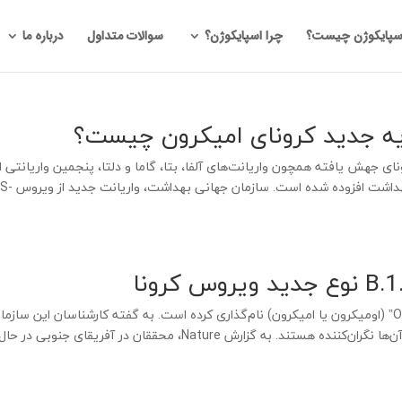
سپایکوژن چیست؟
چرا اسپایکوژن؟
سوالات متداول
درباره ما
ویه جدید کرونای امیکرون چیست؟
نای جهش یافته همچون واریانت‌های آلفا، بتا، گاما و دلتا، پنجمین واریانتی
که به لیست واریانت‌های نگران‌کننده سازما
سازمان جهانی بهداشت، واریانت B.1.1.529 را “Omicron” (اومیکرون یا امیکرون) نا‌م‌گذاری کرده است. به گفته کارشناسان این سازم
این واریانت دارای تعداد زیادی جهش است که برخی از آن‌ها نگران‌کننده هستند. به گزارش Nature، محققان در آفریقای جنوبی در حا