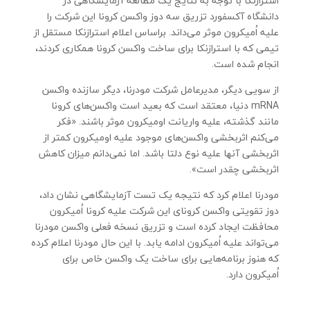
استرازنکا با توجه به نتایج یک مطالعه آزمایشگاهی در
دانشگاه آکسفورد تزریق سه دوز واکسن کرونا این شرکت را
علیه اُمیکرون موثر می‌داند. براساس اعلام استرازنکا مستقل از
تیمی که با استرازنکا برای ساخت واکسن کرونا همکاری کردند،
انجام شده است.
از سویی دیگر، مدیرعامل شرکت مودرنا، دیگر سازنده واکسن
mRNA دنیا، معتقد است که بعید است واکسن‌های کرونا
مانند گذشته، علیه واریانت اومیکرون موثر باشند. «فکر
می‌کنم اثربخشی واکسن‌های موجود علیه اومیکرون کمتر از
اثربخشی آنها علیه نوع دلتا باشد. اما نمی‌دانم میزان کاهش
اثربخشی چقدر است».
مودرنا اعلام کرد که نتیجه یک تست آزمایشگاهی نشان داد،
دوز تقویتی واکسن کرونای این شرکت علیه کرونا اُمیکرون
محافظت ایجاد کرده است و تزریق نسخه فعلی واکسن مودرنا
می‌تواند علیه اُمیکرون ادامه یابد. با این حال مودرنا اعلام کرده
که هنوز برنامه‌هایی برای ساخت یک واکسن خاص برای
اُمیکرون دارد.