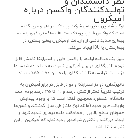
نظر دانشمندان و
تولیدکنندگان واکسن درباره
امیکرون
اوگور شاهین مدیرعامل شرکت بیونتک در اظهارنظری گفته
است که واکسن فایزر-بیونتک احتمالاً محافظتی قوی را علیه
بیماری شدید ناشی از واریانت اومیکرون یعنی بستری در
بیمارستان یا ICU ایجاد می‌کند.
طبق یک مطالعه اولیه، با واکسن فایزر و استرازنکا کاهش قابل
توجه تاثیرگذاری در برابر اُمیکرون نسبت به دلتا دیده شده، اما
دز بوستر توانسته تا تاثیرگذاری را به بین ۷۰ تا ۷۵٪ برساند.
تاثیرگذاری دو دز استرازنکا و دو دز فایزر در برابر اُمیکرون به
ترتیب تقریباً کمتر از شش درصد و ۳۰ تا ۳۵ درصد بوده است.
دانشگاه آکسفورد همچنین گفته است که با وجود پیدایش
واریانت‌های جدید (مانند نوع دلتا) طی سال گذشته، واکسن‌ها
همچنان سطح بالایی از محافظت علیه بیماری شدید کرونا را
ایجاد می‌کنند و تاکنون شواهدی وجود ندارد که اُمیکرون از این
نظر استثنا باشد.