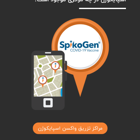
مراکز تزریق واکسن اسپایکوژن